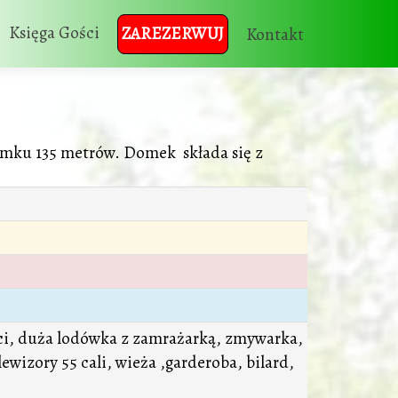
Księga Gości
ZAREZERWUJ
Kontakt
mku 135 metrów. Domek składa się z
ści, duża lodówka z zamrażarką, zmywarka,
lewizory 55 cali, wieża ,garderoba, bilard,