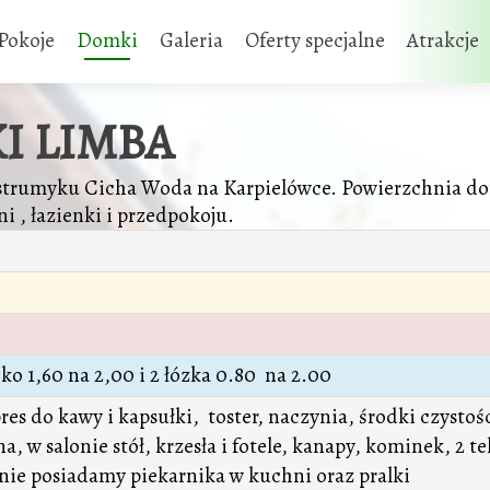
Pokoje
Domki
Galeria
Oferty specjalne
Atrakcje
I LIMBA
strumyku Cicha Woda na Karpielówce. Powierzchnia do
i , łazienki i przedpokoju.
óżko 1,60 na 2,00 i 2 łózka 0.80 na 2.00
es do kawy i kapsułki, toster, naczynia, środki czysto
, w salonie stół, krzesła i fotele, kanapy, kominek, 2 te
i, nie posiadamy piekarnika w kuchni oraz pralki