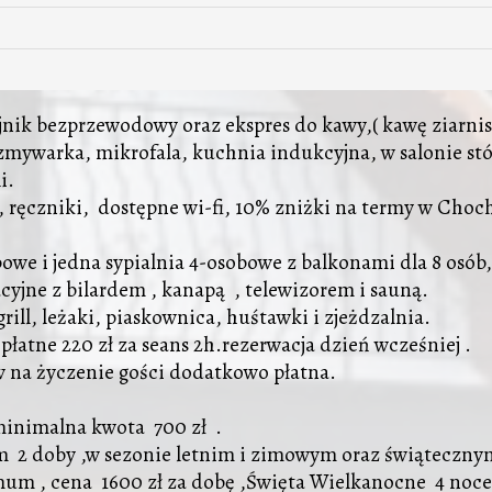
jnik bezprzewodowy oraz ekspres do kawy,( kawę ziarnis
zmywarka, mikrofala, kuchnia indukcyjna, w salonie stół
li.
ręczniki, dostępne wi-fi, 10% zniżki na termy w Chocho
obowe i jedna sypialnia 4-osobowe z balkonami dla 8 osób
cyjne z bilardem , kanapą , telewizorem i sauną.
grill, leżaki, piaskownica, huśtawki i zjeżdzalnia.
łatne 220 zł za seans 2h.rezerwacja dzień wcześniej .
w na życzenie gości dodatkowo płatna.
-minimalna kwota 700 zł .
m 2 doby ,w sezonie letnim i zimowym oraz świąteczn
m , cena 1600 zł za dobę ,Święta Wielkanocne 4 noce 