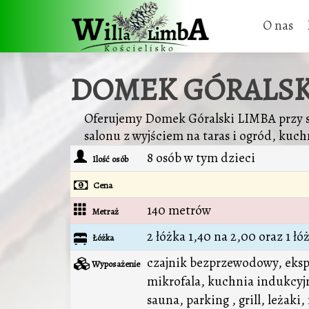
O nas
DOMEK GÓRALSK
Oferujemy Domek Góralski LIMBA przy 
salonu z wyjściem na taras i ogród, kuchn
8 osób w tym dzieci
Ilość osób
Cena
140 metrów
Metraż
2 łóżka 1,40 na 2,00 oraz 1 ł
Łóżka
czajnik bezprzewodowy, ekspr
Wyposażenie
mikrofala, kuchnia indukcyjna
sauna, parking , grill, leżak