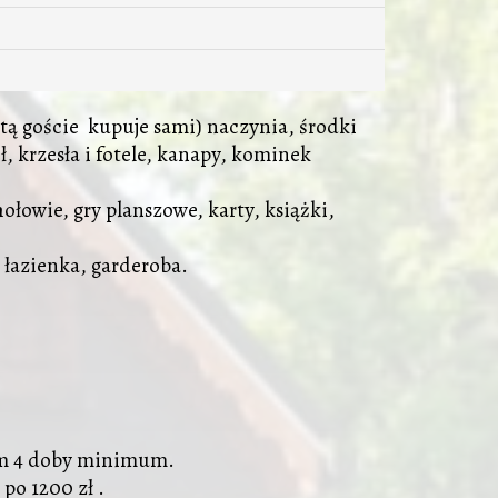
tą goście kupuje sami) naczynia, środki
, krzesła i fotele, kanapy, kominek
łowie, gry planszowe, karty, książki,
, łazienka, garderoba.
ym 4 doby minimum.
po 1200 zł .