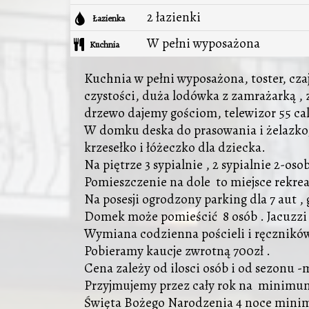
2 łazienki
Łazienka
W pełni wyposażona
Kuchnia
Kuchnia w pełni wyposażona, toster, cza
czystości, duża lodówka z zamrażarką , 
drzewo dajemy gościom, telewizor 55 ca
W domku deska do prasowania i żelazko, 
krzesełko i łóżeczko dla dziecka.
Na piętrze 3 sypialnie , 2 sypialnie 2-os
Pomieszczenie na dole to miejsce rekrea
Na posesji ogrodzony parking dla 7 aut , 
Domek może pomieścić 8 osób . Jacuzzi p
Wymiana codzienna pościeli i ręcznikó
Pobieramy kaucje zwrotną 700zł .
Cena zależy od ilosci osób i od sezonu 
Przyjmujemy przez cały rok na minimu
Święta Bożego Narodzenia 4 noce minimu